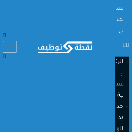
س
جي
ل
الرئ
ي
س
ية
جد
يد
الو