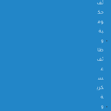
ئف
حك
وم
ية
و
ظا
ئف
ع
س
كري
ة
و