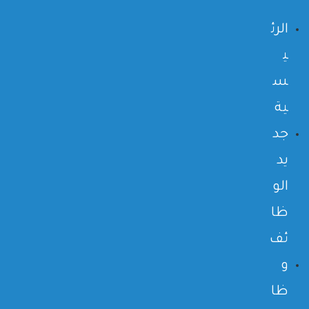
الرئ
ي
س
ية
جد
يد
الو
ظا
ئف
و
ظا