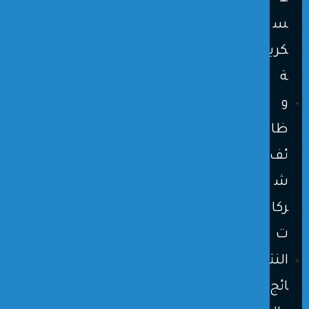
س
كري
ة
و
ظا
ئف
ش
ركا
ت
النت
ائج