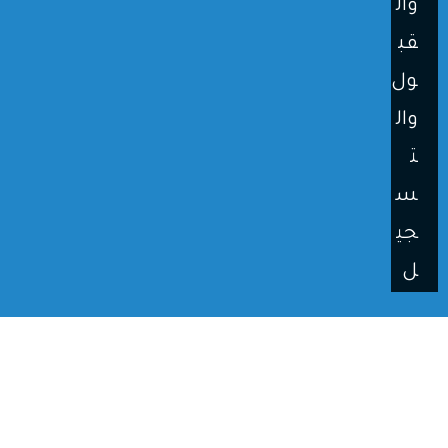
وال
قب
ول
وال
ت
س
جي
ل