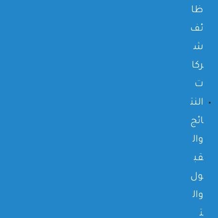
ظا
ئف
ش
ركا
ت
النت
ائج
وال
قب
ول
وال
ت