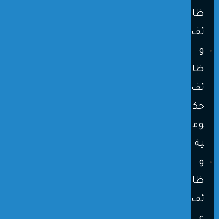
ظا
ئف
و
ظا
ئف
حك
وم
ية
و
ظا
ئف
ع