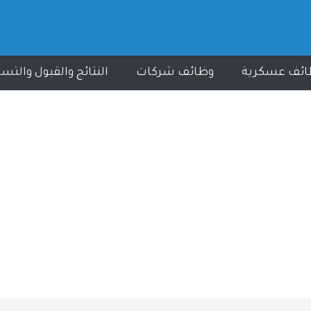
ائف عسكرية
وظائف شركات
النتائج والقبول والتس