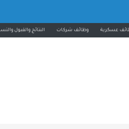
ائف عسكرية
وظائف شركات
النتائج والقبول والتس