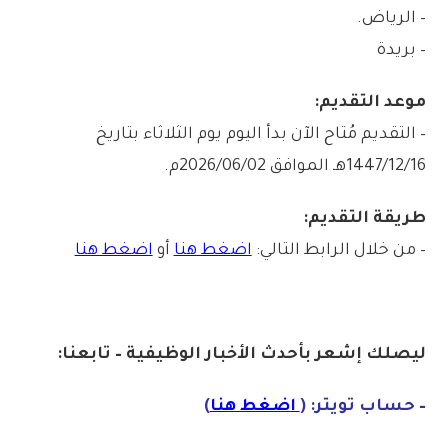
– الرياض.
– بريدة
موعد التقديم:
– التقديم مُتاح الآن بدأ اليوم يوم الثلاثاء بتاريخ
1447/12/16هـ الموافق 2026/06/02م.
طريقة التقديم:
– من خلال الرابط التالي:
اضغط هنا
أو
اضغط هنا
ليصلك إشع
ر
بأ
ح
دث
الأخبار الو
ظ
يفية – تابعنا:
– حساب تويتر: (
اضغط هنا
)